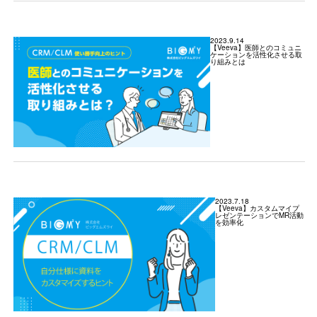
2023.9.14
【Veeva】医師とのコミュニ
ケーションを活性化させる取
り組みとは
2023.7.18
【Veeva】カスタムマイプ
レゼンテーションでMR活動
を効率化