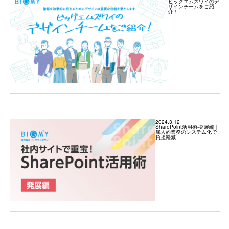
ビッグエムズワイのデ
ザインチームをご紹
介！
2024.3.12
SharePoint活用術-発展編｜
属人的業務のシステム化で
負担軽減