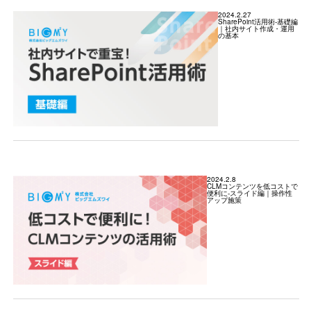
2024.2.27
SharePoint活用術-基礎編
｜社内サイト作成・運用
の基本
2024.2.8
CLMコンテンツを低コストで
便利に-スライド編｜操作性
アップ施策