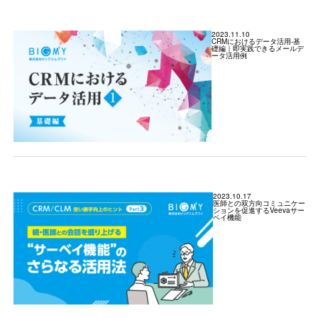
2023.11.10
CRMにおけるデータ活用-基
礎編｜即実践できるメールデ
ータ活用例
2023.10.17
医師との双方向コミュニケー
ションを促進するVeevaサー
ベイ機能